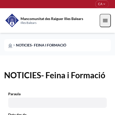
Vés al contingut
Saltar al contingut
expand_more
CA
Mancomunitat des Raiguer Illes Balears
menu
Illes Balears
HOME
NOTICIES- FEINA I FORMACIÓ
CHEVRON_RIGHT
NOTICIES- Feina i Formació
Paraula
Data des de