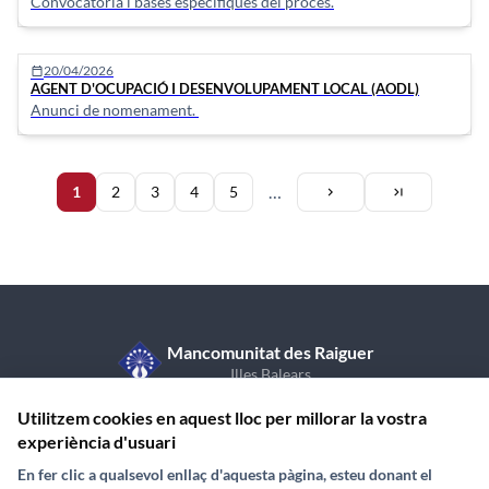
Convocatòria i bases específiques del procés.
20/04/2026
calendar_today
AGENT D'OCUPACIÓ I DESENVOLUPAMENT LOCAL (AODL)
Anunci de nomenament.
Pàgina
Pàgina
Última
…
1
Pàgina
2
Pàgina
3
Pàgina
4
Pàgina
5
chevron_right
last_page
actual
següent
pàgina
Paginació
Mancomunitat des Raiguer
Illes Balears
C/ de Sant Vicent de Paül, 7, 1r pis
971 870 409
Utilitzem cookies en aquest lloc per millorar la vostra
07350 Binissalem (Illes Balears)
experiència d'usuari
En fer clic a qualsevol enllaç d'aquesta pàgina, esteu donant el