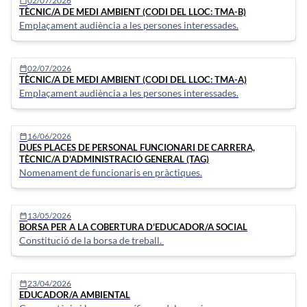
02/07/2026
calendar_today
TÈCNIC/A DE MEDI AMBIENT (CODI DEL LLOC: TMA-B)
Emplaçament audiència a les persones interessades.
02/07/2026
calendar_today
TÈCNIC/A DE MEDI AMBIENT (CODI DEL LLOC: TMA-A)
Emplaçament audiència a les persones interessades.
16/06/2026
calendar_today
DUES PLACES DE PERSONAL FUNCIONARI DE CARRERA,
TÈCNIC/A D'ADMINISTRACIÓ GENERAL (TAG)
Nomenament de funcionaris en pràctiques.
13/05/2026
calendar_today
BORSA PER A LA COBERTURA D'EDUCADOR/A SOCIAL
Constitució de la borsa de treball.
23/04/2026
calendar_today
EDUCADOR/A AMBIENTAL