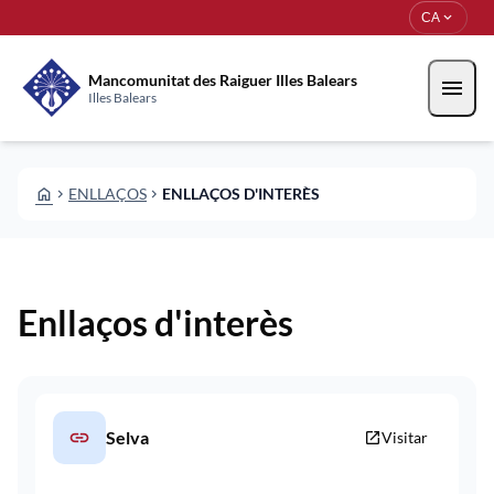
Vés al contingut
Saltar al contingut
expand_more
CA
Mancomunitat des Raiguer Illes Balears
menu
Illes Balears
HOME
ENLLAÇOS
ENLLAÇOS D'INTERÈS
CHEVRON_RIGHT
CHEVRON_RIGHT
Enllaços d'interès
link
Selva
open_in_new
Visitar