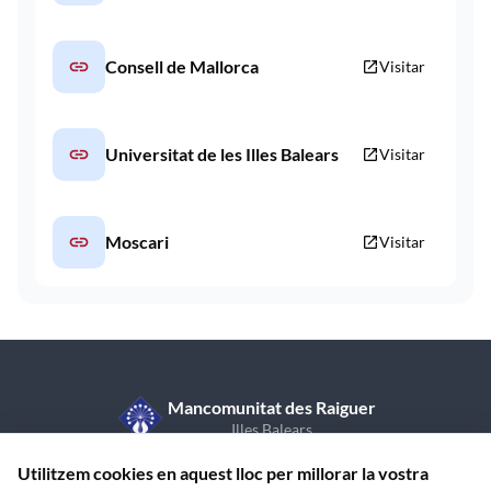
link
Consell de Mallorca
open_in_new
Visitar
link
Universitat de les Illes Balears
open_in_new
Visitar
link
Moscari
open_in_new
Visitar
Mancomunitat des Raiguer
Illes Balears
C/ de Sant Vicent de Paül, 7, 1r pis
971 870 409
Utilitzem cookies en aquest lloc per millorar la vostra
07350 Binissalem (Illes Balears)