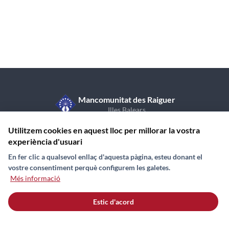
Mancomunitat des Raiguer
Illes Balears
C/ de Sant Vicent de Paül, 7, 1r pis
971 870 409
Utilitzem cookies en aquest lloc per millorar la vostra
07350 Binissalem (Illes Balears)
experiència d'usuari
En fer clic a qualsevol enllaç d'aquesta pàgina, esteu donant el
vostre consentiment perquè configurem les galetes.
Més informació
Contacte
Avís Legal
Política de galetes (Cookies)
Mapa web
Estic d'acord
© 2026 Mancomunitat des Raiguer. Tots els drets reservats.