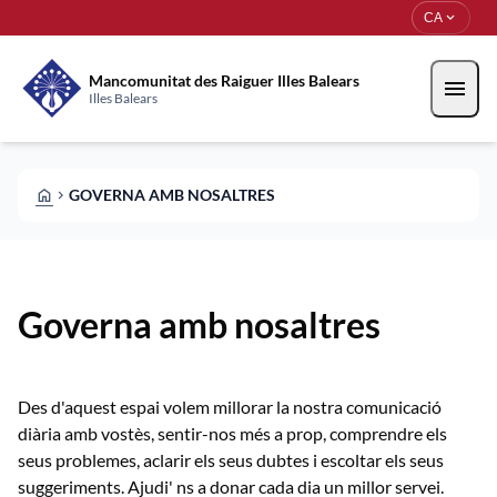
Vés al contingut
Saltar al contingut
expand_more
CA
Mancomunitat des Raiguer Illes Balears
menu
Illes Balears
HOME
GOVERNA AMB NOSALTRES
CHEVRON_RIGHT
Governa amb nosaltres
Des d'aquest espai volem millorar la nostra comunicació
diària amb vostès, sentir-nos més a prop, comprendre els
seus problemes, aclarir els seus dubtes i escoltar els seus
suggeriments. Ajudi' ns a donar cada dia un millor servei.