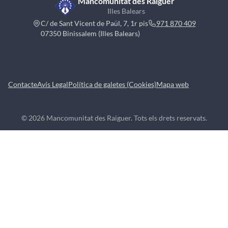
Mancomunitat des Raiguer
Illes Balears
C/ de Sant Vicent de Paül, 7, 1r pis
971 870 409
07350 Binissalem (Illes Balears)
Contacte
Avís Legal
Política de galetes (Cookies)
Mapa web
© 2026 Mancomunitat des Raiguer. Tots els drets reservats.