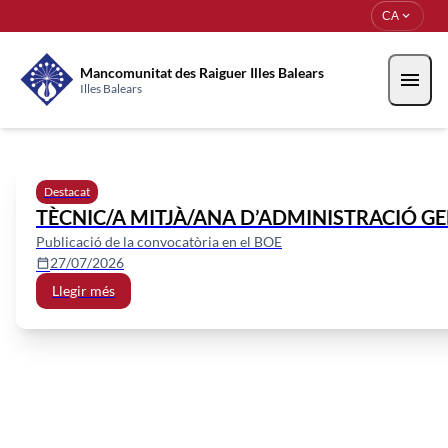
Vés al contingut
Saltar al contingut
expand_more
CA
Mancomunitat des Raiguer Illes Balears
menu
Illes Balears
Mancomunitat des Raiguer Illes
Destacat
TÈCNIC/A MITJÀ/ANA D’ADMINISTRACIÓ GEN
Publicació de la convocatòria en el BOE
27/07/2026
calendar_today
Llegir més
Perfil del contractant
Seu electrònica
Recollida de residus