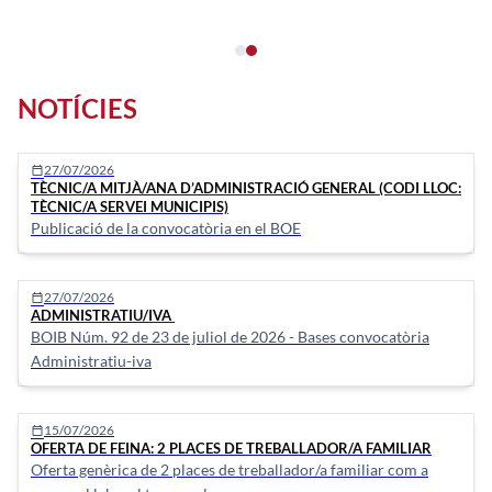
NOTÍCIES
27/07/2026
calendar_today
TÈCNIC/A MITJÀ/ANA D’ADMINISTRACIÓ GENERAL (CODI LLOC:
TÈCNIC/A SERVEI MUNICIPIS)
Publicació de la convocatòria en el BOE
27/07/2026
calendar_today
ADMINISTRATIU/IVA
BOIB Núm. 92 de 23 de juliol de 2026 - Bases convocatòria
Administratiu-iva
15/07/2026
calendar_today
OFERTA DE FEINA: 2 PLACES DE TREBALLADOR/A FAMILIAR
Oferta genèrica de 2 places de treballador/a familiar com a