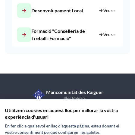
arrow_forward
Desenvolupament Local
arrow_forward
Veure
Formació "Conselleria de
arrow_forward
arrow_forward
Veure
Treball i Formació"
Mancomunitat des Raiguer
Illes Balears
C/ de Sant Vicent de Paül, 7, 1r pis
971 870 409
Utilitzem cookies en aquest lloc per millorar la vostra
07350 Binissalem (Illes Balears)
experiència d'usuari
En fer clic a qualsevol enllaç d'aquesta pàgina, esteu donant el
vostre consentiment perquè configurem les galetes.