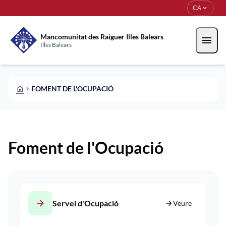
Vés al contingut
Saltar al contingut
expand_more
CA
Mancomunitat des Raiguer Illes Balears
menu
Illes Balears
HOME
FOMENT DE L'OCUPACIÓ
CHEVRON_RIGHT
Foment de l'Ocupació
arrow_forward
Servei d'Ocupació
arrow_forward
Veure