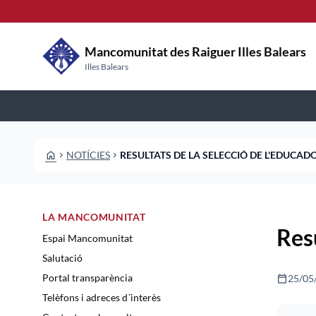
Vés al contingut
Saltar al contingut
Mancomunitat des Raiguer Illes Balears
Illes Balears
HOME
NOTÍCIES
RESULTATS DE LA SELECCIÓ DE L'EDUCAD
CHEVRON_RIGHT
CHEVRON_RIGHT
LA MANCOMUNITAT
Resu
Espai Mancomunitat
Salutació
calendar_today
25/05
Portal transparència
Telèfons i adreces d´interès