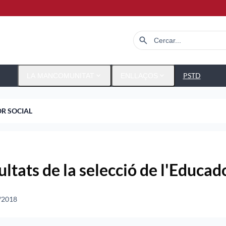
search
expand_more
expand_more
PSTD
LA MANCOMUNITAT
ENLLAÇOS
OR SOCIAL
ltats de la selecció de l'Educad
/2018