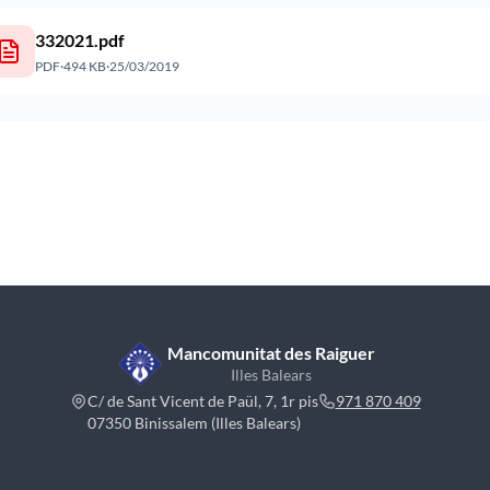
332021.pdf
PDF
·
494 KB
·
25/03/2019
Mancomunitat des Raiguer
Illes Balears
C/ de Sant Vicent de Paül, 7, 1r pis
971 870 409
07350 Binissalem (Illes Balears)