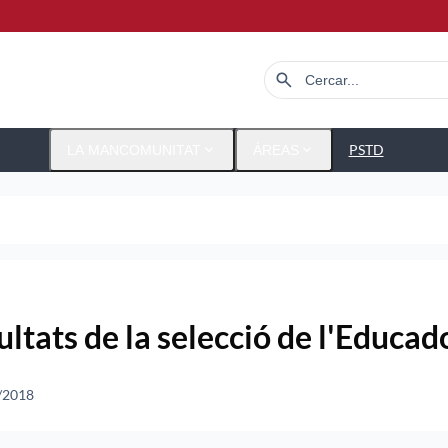
search
expand_more
expand_more
PSTD
LA MANCOMUNITAT
ÁREAS
ltats de la selecció de l'Educad
/2018