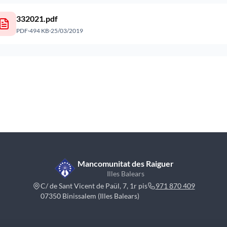
332021.pdf
PDF
·
494 KB
·
25/03/2019
Mancomunitat des Raiguer
Illes Balears
C/ de Sant Vicent de Paül, 7, 1r pis
971 870 409
07350 Binissalem (Illes Balears)