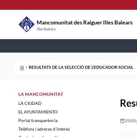
Pasar al contenido principal
Saltar al contingut
Mancomunitat des Raiguer Illes Balears
Illes Balears
HOME
RESULTATS DE LA SELECCIÓ DE L'EDUCADOR SOCIAL
CHEVRON_RIGHT
LA MANCOMUNITAT
Resu
LA CIUDAD
EL AYUNTAMIENTO
calendar_today
25/05
Portal transparència
Telèfons i adreces d´interès