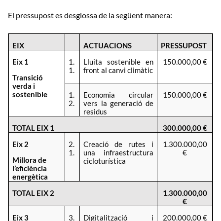
El pressupost es desglossa de la següent manera:
EIX
ACTUACIONS
PRESSUPOST
Eix 1
1.
Lluita sostenible en
150.000,00 €
1.
front al canvi climàtic
Transició
verda i
sostenible
1.
Economia circular
150.000,00 €
2.
vers la generació de
residus
TOTAL EIX 1
300.000,00 €
Eix 2
2.
Creació de rutes i
1.300.000,00
1.
una infraestructura
€
Millora de
cicloturística
l’eficiència
energètica
TOTAL EIX 2
1.300.000,00
€
Eix 3
3.
Digitalització i
200.000,00 €