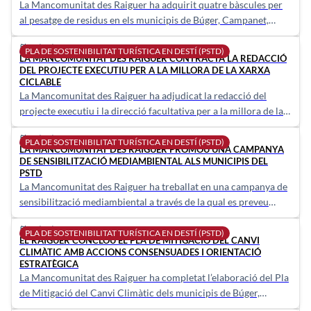
La Mancomunitat des Raiguer ha adquirit quatre bàscules per
al pesatge de residus en els municipis de Búger, Campanet,
Mancor de la Vall i Selva, en el marc del Pla de Sostenibilitat
19/03/2026
calendar_today
Turística en Destí (PSTD).
PLA DE SOSTENIBILITAT TURÍSTICA EN DESTÍ (PSTD)
LA MANCOMUNITAT DES RAIGUER CONTRACTA LA REDACCIÓ
DEL PROJECTE EXECUTIU PER A LA MILLORA DE LA XARXA
CICLABLE
La Mancomunitat des Raiguer ha adjudicat la redacció del
projecte executiu i la direcció facultativa per a la millora de la
xarxa ciclable entre els municipis de Búger, Campanet, Mancor
18/03/2026
calendar_today
de la Vall i Selva, incloent els nuclis de Caimari, Moscari,
PLA DE SOSTENIBILITAT TURÍSTICA EN DESTÍ (PSTD)
LA MANCOMUNITAT DES RAIGUER PROMOU UNA CAMPANYA
Biniamar i Binibona.
DE SENSIBILITZACIÓ MEDIAMBIENTAL ALS MUNICIPIS DEL
PSTD
La Mancomunitat des Raiguer ha treballat en una campanya de
sensibilització mediambiental a través de la qual es preveu
implicar tant a residents com a turistes per promoure la
08/07/2025
calendar_today
sostenibilitat i la correcta gestió dels residus.
PLA DE SOSTENIBILITAT TURÍSTICA EN DESTÍ (PSTD)
EL RAIGUER CONCLOU EL PLA DE MITIGACIÓ DEL CANVI
CLIMÀTIC AMB ACCIONS CONSENSUADES I ORIENTACIÓ
ESTRATÈGICA
La Mancomunitat des Raiguer ha completat l’elaboració del Pla
de Mitigació del Canvi Climàtic dels municipis de Búger,
Campanet, Mancor de la Vall i Selva.