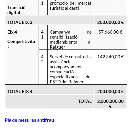
1.
promoció del mercat
Transició
turístic al destí
digital
TOTAL EIX 3
200.000,00 €
Eix 4
4.
Campanya de
57.660,00 €
1.
sensibilització
Competitivita
mediambiental al
t
Raiguer
4.
Servei de consultoria,
142.340,00 €
2.
assistència,
acompanyament i
comunicació
especialitzada del
PSTD del Raiguer
TOTAL EIX 4
200.000,00 €
TOTAL
2.000.000,00
€
Pla de mesures antifrau