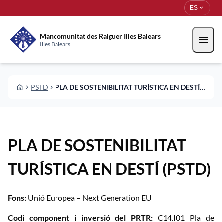
Pasar al contenido principal
Saltar al contingut
expand_more
ES
Mancomunitat des Raiguer Illes Balears
menu
Illes Balears
HOME
PSTD
PLA DE SOSTENIBILITAT TURÍSTICA EN DESTÍ (PSTD)
CHEVRON_RIGHT
CHEVRON_RIGHT
PLA DE SOSTENIBILITAT
TURÍSTICA EN DESTÍ (PSTD)
Fons:
Unió Europea – Next Generation EU
Codi component i inversió del PRTR:
C14.I01 Pla de