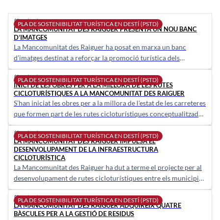
21/04/2026
calendar_today
PLA DE SOSTENIBILITAT TURÍSTICA EN DESTÍ (PSTD)
LA MANCOMUNITAT DES RAIGUER PRESENTA UN NOU BANC
D’IMATGES
La Mancomunitat des Raiguer ha posat en marxa un banc
d’imatges destinat a reforçar la promoció turística dels
municipis de Búger, Campanet, Mancor de la Vall i Selva, en el
20/03/2026
calendar_today
marc del Pla de Sostenibilitat Turística en Destí (PSTD) “Cycling
PLA DE SOSTENIBILITAT TURÍSTICA EN DESTÍ (PSTD)
INICI DE LES OBRES PER A LA MILLORA DE LES RUTES
Raiguer”.
CICLOTURÍSTIQUES A LA MANCOMUNITAT DES RAIGUER
S’han iniciat les obres per a la millora de l'estat de les carreteres
que formen part de les rutes cicloturístiques conceptualitzades
pels municipis de Búger, Campanet, Mancor de la Vall i Selva,
19/03/2026
calendar_today
incloent els seus nuclis de Caimari, Moscari, Biniamar i
PLA DE SOSTENIBILITAT TURÍSTICA EN DESTÍ (PSTD)
LA MANCOMUNITAT DES RAIGUER IMPULSA EL
Binibona.
DESENVOLUPAMENT DE LA INFRAESTRUCTURA
CICLOTURÍSTICA
La Mancomunitat des Raiguer ha dut a terme el projecte per al
desenvolupament de rutes cicloturístiques entre els municipis
de Búger, Campanet, Mancor de la Vall i Selva, incloent els seus
19/03/2026
calendar_today
nuclis de Caimari, Moscari, Biniamar i Binibona.
PLA DE SOSTENIBILITAT TURÍSTICA EN DESTÍ (PSTD)
LA MANCOMUNITAT DES RAIGUER ADQUIREIX QUATRE
BÀSCULES PER A LA GESTIÓ DE RESIDUS