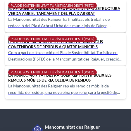
08/07/2025
calendar_today
PLA DE SOSTENIBILITAT TURÍSTICA EN DESTÍ (PSTD)
EL RAIGUER CONSOLIDA EL SEU MODEL D’INFRAESTRUCTURA
VERDA AMB EL TANCAMENT DEL PLA D’ARBRAT
La Mancomunitat des Raiguer ha finalitzat els treballs de
redacció del Pla d’Arbrat Urbà dels municipis de Búger,
Campanet, Mancor de la Vall i Selva.
06/03/2025
calendar_today
PLA DE SOSTENIBILITAT TURÍSTICA EN DESTÍ (PSTD)
EL RAIGUER IMPULSA LA SOSTENIBILITAT AMB NOUS
CONTENIDORS DE RESIDUS A QUATRE MUNICIPIS
Com a part de l’execució del Pla de Sostenibilitat Turística en
Destinacions (PSTD) de la Mancomunitat des Raiguer, creació
de rutes cicloturístiques "Cycling Raiguer, turisme i mobilitat
06/03/2025
calendar_today
sostenible".
PLA DE SOSTENIBILITAT TURÍSTICA EN DESTÍ (PSTD)
LA MANCOMUNITAT DES RAIGUER REP I DISTRIBUEIX ELS
REMOLCS MÒBILS DE RECOLLIDA DE RESIDUS
La Mancomunitat des Raiguer rep els remolcs mòbils de
recollida de residus, una nova eina que reforçarà la gestió de
residus als municipis dins del Pla de Sostenibilitat Turística en
Destí, Mancor De La Vall, Búger, Campanet i Selva.
Mancomunitat des Raiguer