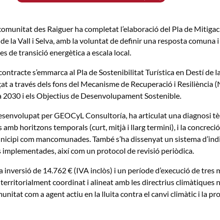
munitat des Raiguer ha completat l’elaboració del Pla de Mitigac
e la Vall i Selva, amb la voluntat de definir una resposta comuna i
es de transició energètica a escala local.
ontracte s’emmarca al Pla de Sostenibilitat Turística en Destí de
at a través dels fons del Mecanisme de Recuperació i Resiliència 
a 2030 i els Objectius de Desenvolupament Sostenible.
desenvolupat per GEOCyL Consultoría, ha articulat una diagnosi tècn
s amb horitzons temporals (curt, mitjà i llarg termini), i la concreci
icipi com mancomunades. També s’ha dissenyat un sistema d’indica
implementades, així com un protocol de revisió periòdica.
inversió de 14.762 € (IVA inclòs) i un període d’execució de tres 
 territorialment coordinat i alineat amb les directrius climàtiques n
itat com a agent actiu en la lluita contra el canvi climàtic i la pro