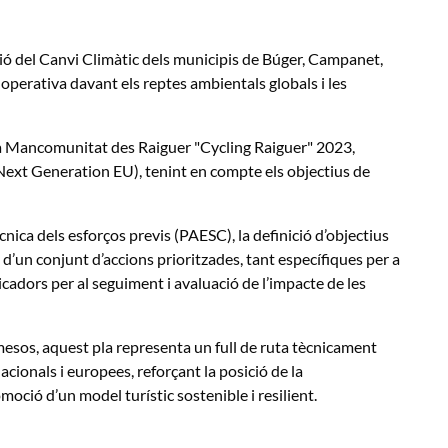
ió del Canvi Climàtic dels municipis de Búger, Campanet,
 operativa davant els reptes ambientals globals i les
 la Mancomunitat des Raiguer "Cycling Raiguer" 2023,
(Next Generation EU), tenint en compte els objectius de
ica dels esforços previs (PAESC), la definició d’objectius
ó d’un conjunt d’accions prioritzades, tant específiques per a
dors per al seguiment i avaluació de l’impacte de les
mesos, aquest pla representa un full de ruta tècnicament
acionals i europees, reforçant la posició de la
moció d’un model turístic sostenible i resilient.