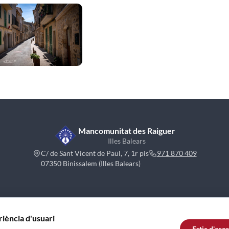
Mancomunitat des Raiguer
Illes Balears
C/ de Sant Vicent de Paül, 7, 1r pis
971 870 409
07350 Binissalem (Illes Balears)
riència d'usuari
Estic d'aco