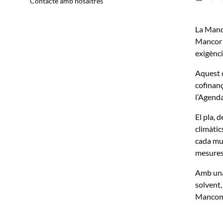
Contacte amb nosaltres
La Manco
Mancor d
exigènci
Aquest c
cofinanç
l’Agend
El pla, 
climàtic
cada mun
mesures 
Amb una 
solvent,
Mancomun