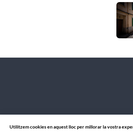
Contacte
Avís Legal
Política de galetes (Cookies)
Mapa web
Utilitzem cookies en aquest lloc per millorar la vostra expe