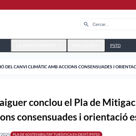
search
expand_more
expand_more
PSTD
LA MANCOMUNITAT
ENLLAÇOS
CIÓ DEL CANVI CLIMÀTIC AMB ACCIONS CONSENSUADES I ORIENTA
Raiguer conclou el Pla de Mitiga
ions consensuades i orientació e
/2025
PLA DE SOSTENIBILITAT TURÍSTICA EN DESTÍ (PSTD)