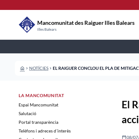
Vés al contingut
Saltar al contingut
Mancomunitat des Raiguer Illes Balears
Illes Balears
HOME
NOTÍCIES
EL RAIGUER CONCLOU EL PLA DE MITIGA
CHEVRON_RIGHT
CHEVRON_RIGHT
LA MANCOMUNITAT
El 
Espai Mancomunitat
Salutació
acc
Portal transparència
Telèfons i adreces d´interès
calendar_today
08/07