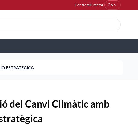
Contacte
Directori
expand_more
CA
CIÓ ESTRATÈGICA
ció del Canvi Climàtic amb
stratègica