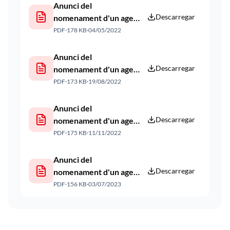
Anunci del
Descarregar
nomenament d'un agent
de corresponsabilitat.
PDF
·
178 KB
·
04/05/2022
Publicació web 04 05
2022
Anunci del
Descarregar
nomenament d'un agent
de corresponsabilitat i
PDF
·
173 KB
·
19/08/2022
conciliació. Publicació
web 19 08 2022
Anunci del
Descarregar
nomenament d'un agent
de corresponsabilitat.
PDF
·
175 KB
·
11/11/2022
Publicació web 11 11
2022
Anunci del
Descarregar
nomenament d'un agent
de corresponsabilitat.
PDF
·
156 KB
·
03/07/2023
Publicació web 03 07
2023