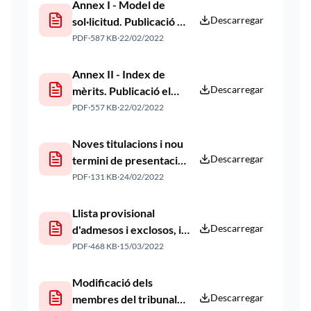
Publicació el
Annex I - Model de
22/02/2022
Descarregar
sol·licitud. Publicació el
22/02/2022
PDF
·
587 KB
·
22/02/2022
Annex II - Index de
Descarregar
mèrits. Publicació el
22/02/2022
PDF
·
557 KB
·
22/02/2022
Noves titulacions i nou
Descarregar
termini de presentació
d'instàncies. Publicació
PDF
·
131 KB
·
24/02/2022
el 24/02/2022
Llista provisional
Descarregar
d'admesos i exclosos, i
composició del tribunal.
PDF
·
468 KB
·
15/03/2022
Publicació el
15/03/2022
Modificació dels
Descarregar
membres del tribunal