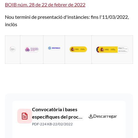
BOIB núm. 28 de 22 de febrer de 2022
Nou termini de presentació d'instàncies: fins l'11/03/2022,
inclòs
Convocatòria i bases
Descarregar
específiques del procés
(BOIB núm. 28 de 22 de
PDF
·
224 KB
·
22/02/2022
febrer de 2022).