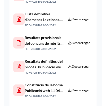
qualificador. Publicació
PDF
·
402 KB
·
16/03/2022
el 16/03/2022
Llista definitiva
Descarregar
d'admesos i exclosos.
Publicació web 22 03
PDF
·
435 KB
·
22/03/2022
2022
Resultats provisionals
Descarregar
del concurs de mèrits.
Publicació web 28 03
PDF
·
204 KB
·
28/03/2022
2022
Resultats definitius del
Descarregar
procés. Publicació web
08 04 2022
PDF
·
192 KB
·
08/04/2022
Constitució de la borsa.
Descarregar
Publicació web 11 04
2022
PDF
·
418 KB
·
11/04/2022