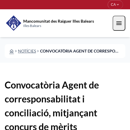
Vés al contingut
Saltar al contingut
expand_more
CA
Mancomunitat des Raiguer Illes Balears
menu
Illes Balears
HOME
NOTÍCIES
CONVOCATÒRIA AGENT DE CORRESPONSABILITAT I CONCILIACIÓ, MITJANÇANT CONCURS DE MÈRITS
CHEVRON_RIGHT
CHEVRON_RIGHT
Convocatòria Agent de
corresponsabilitat i
conciliació, mitjançant
concurs de mèrits