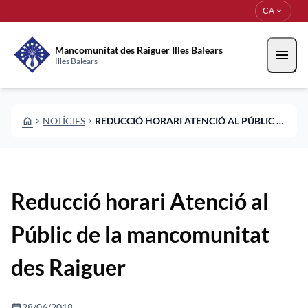
Vés al contingut
Saltar al contingut
expand_more
CA
Mancomunitat des Raiguer Illes Balears
menu
Illes Balears
HOME
NOTÍCIES
REDUCCIÓ HORARI ATENCIÓ AL PÚBLIC DE LA MANCOMUNITAT DES RAIGUER
CHEVRON_RIGHT
CHEVRON_RIGHT
Reducció horari Atenció al
Públic de la mancomunitat
des Raiguer
calendar_today
28/06/2018