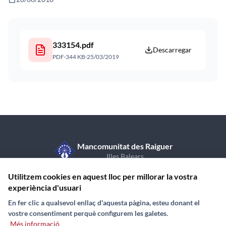
333154.pdf
Descarregar
PDF
·
344 KB
·
25/03/2019
Mancomunitat des Raiguer
Illes Balears
C/ de Sant Vicent de Paül, 7, 1r pis
971 870 409
Utilitzem cookies en aquest lloc per millorar la vostra
07350 Binissalem (Illes Balears)
experiència d'usuari
En fer clic a qualsevol enllaç d'aquesta pàgina, esteu donant el
vostre consentiment perquè configurem les galetes.
Més informació