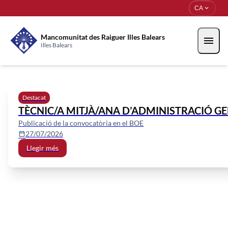
Vés al contingut
Saltar al contingut
expand_more
CA
Mancomunitat des Raiguer Illes Balears
menu
Illes Balears
Mancomunitat des Raiguer Illes
Destacat
TÈCNIC/A MITJÀ/ANA D’ADMINISTRACIÓ GEN
Publicació de la convocatòria en el BOE
27/07/2026
calendar_today
Llegir més
Perfil del contractant
Seu electrònica
Recollida de residus