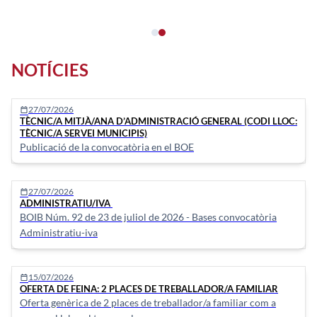
NOTÍCIES
27/07/2026
calendar_today
TÈCNIC/A MITJÀ/ANA D’ADMINISTRACIÓ GENERAL (CODI LLOC:
TÈCNIC/A SERVEI MUNICIPIS)
Publicació de la convocatòria en el BOE
27/07/2026
calendar_today
ADMINISTRATIU/IVA
BOIB Núm. 92 de 23 de juliol de 2026 - Bases convocatòria
Administratiu-iva
15/07/2026
calendar_today
OFERTA DE FEINA: 2 PLACES DE TREBALLADOR/A FAMILIAR
Oferta genèrica de 2 places de treballador/a familiar com a