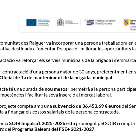
comunitat
des Raiguer va incorporar
una
persona treballadora
en
e
iativa
destinada
a
fomentar
l’ocupació i millorar
les
oportunitats
l
actació
va reforçar
els
serveis municipals
de
la
brigada i s’emmarca
:
contractació
d’una
persona major
de
30
anys,
preferentment en
Oficial
de
1a de
manteniment
de
la brigada
municipal
.
acte
té
una
durada de
nou
mesos
i permetrà a la
persona
participa
ompetències i
facilitar
la
seva inserció al
mercat
laboral.
projecte
compta
amb
una
subvenció
de
36.453,69
€
euros
del
Ser
da
a finançar
els
costos salarials de
la
persona contractada.
rama
SOIB
Impulsa’t
2025-2026
està
promogut pel SOIB
i compt
rc del
Programa
Balears
del FSE+ 2021-2027
.