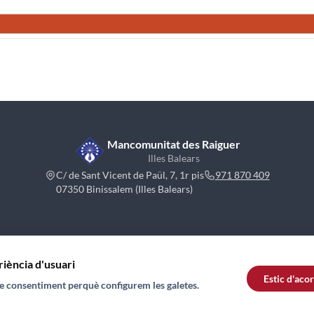
Mancomunitat des Raiguer
Illes Balears
C/ de Sant Vicent de Paül, 7, 1r pis
971 870 409
07350 Binissalem (Illes Balears)
riència d'usuari
Estic d'aco
tre consentiment perquè configurem les galetes.
© 2026 Mancomunitat des Raiguer. Tots els drets reservats.