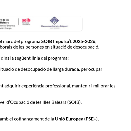
l
marc
del
programa
SOIB
Impulsa’t 2025-2026
,
aborals
de
les
persones
en
situació
de desocupació.
dins la següent
línia
del programa:
situació de desocupació de llarga
durada,
per
ocupar
nt
adquirir experiència professional,
mantenir
i
millorar
les
vei d’Ocupació de les Illes Balears
(SOIB),
a amb
el
cofinançament
de
la
Unió
Europea
(FSE+)
,