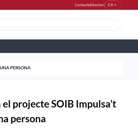
Contacte
Directori
expand_more
CA
D’UNA PERSONA
 el projecte SOIB Impulsa’t
na persona