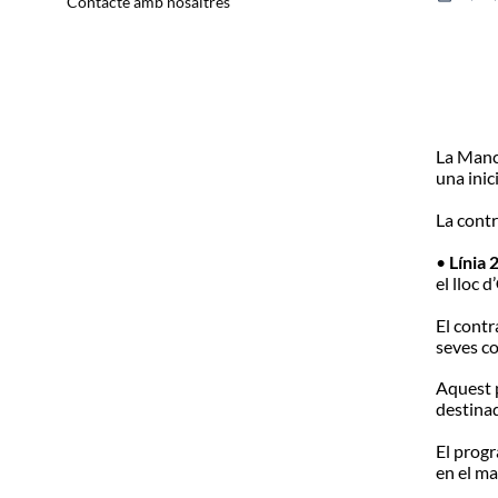
Contacte amb nosaltres
La Man
una
inic
La contr
•
Línia
2
el
lloc
d’
El contr
seves c
Aquest 
destina
El prog
en
el
ma