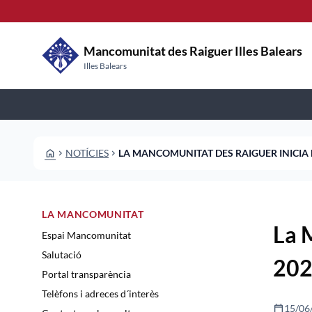
Vés al contingut
Saltar al contingut
Mancomunitat des Raiguer Illes Balears
Illes Balears
HOME
NOTÍCIES
LA MANCOMUNITAT DES RAIGUER INICIA 
CHEVRON_RIGHT
CHEVRON_RIGHT
LA MANCOMUNITAT
La 
Espai Mancomunitat
Salutació
202
Portal transparència
Telèfons i adreces d´interès
calendar_today
15/06