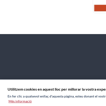
Contacte
Avís Legal
Política de galetes (Cookies)
Mapa web
Utilitzem cookies en aquest lloc per millorar la vostra expe
En fer clic a qualsevol enllaç d'aquesta pàgina, esteu donant el vos
Més informació