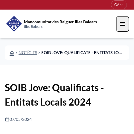
Vés al contingut
Saltar al contingut
expand_more
CA
Mancomunitat des Raiguer Illes Balears
menu
Illes Balears
HOME
NOTÍCIES
SOIB JOVE: QUALIFICATS - ENTITATS LOCALS 2024
CHEVRON_RIGHT
CHEVRON_RIGHT
SOIB Jove: Qualificats -
Entitats Locals 2024
calendar_today
07/05/2024