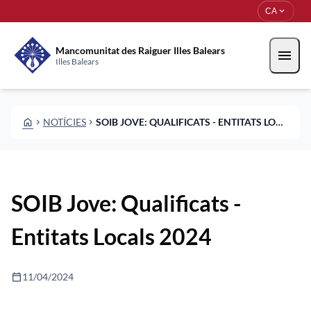
Vés al contingut
Saltar al contingut
expand_more
CA
Mancomunitat des Raiguer Illes Balears
menu
Illes Balears
HOME
NOTÍCIES
SOIB JOVE: QUALIFICATS - ENTITATS LOCALS 2024
CHEVRON_RIGHT
CHEVRON_RIGHT
SOIB Jove: Qualificats -
Entitats Locals 2024
calendar_today
11/04/2024