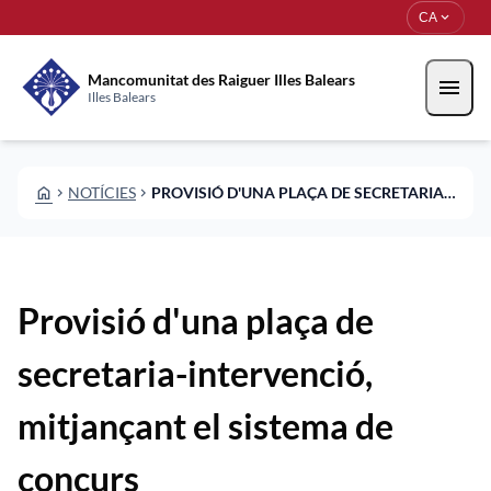
Vés al contingut
Saltar al contingut
expand_more
CA
Mancomunitat des Raiguer Illes Balears
menu
Illes Balears
HOME
NOTÍCIES
PROVISIÓ D'UNA PLAÇA DE SECRETARIA-INTERVENCIÓ, MITJANÇANT EL SISTEMA DE CONCURS
CHEVRON_RIGHT
CHEVRON_RIGHT
Provisió d'una plaça de
secretaria-intervenció,
mitjançant el sistema de
concurs