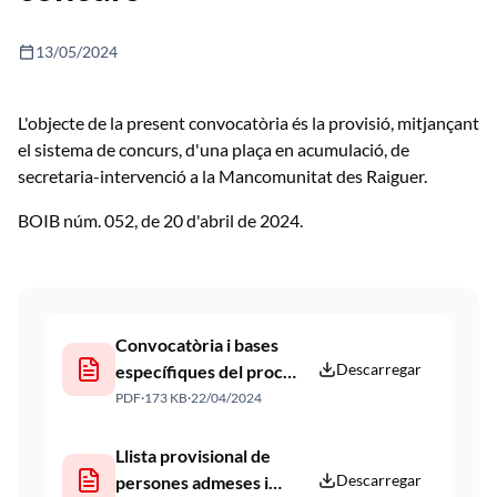
calendar_today
13/05/2024
L'objecte de la present convocatòria és la provisió, mitjançant
el sistema de concurs, d'una plaça en acumulació, de
secretaria-intervenció a la Mancomunitat des Raiguer.
BOIB núm. 052, de 20 d'abril de 2024.
Convocatòria i bases
Descarregar
específiques del procés.
Publicació web 22 04
PDF
·
173 KB
·
22/04/2024
2024
Llista provisional de
Descarregar
persones admeses i