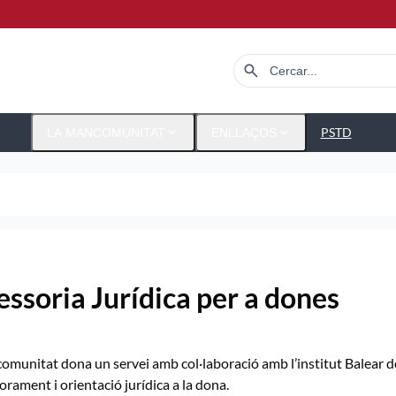
search
expand_more
expand_more
PSTD
LA MANCOMUNITAT
ENLLAÇOS
essoria Jurídica per a dones
munitat dona un servei amb col·laboració amb l’institut Balear de l
orament i orientació jurídica a la dona.