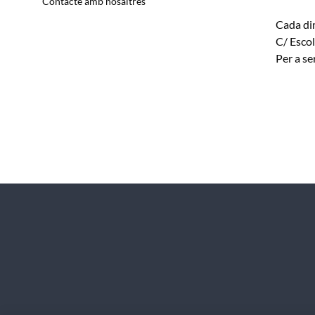
Contacte amb nosaltres
Cada di
C/ Escol
Per a se