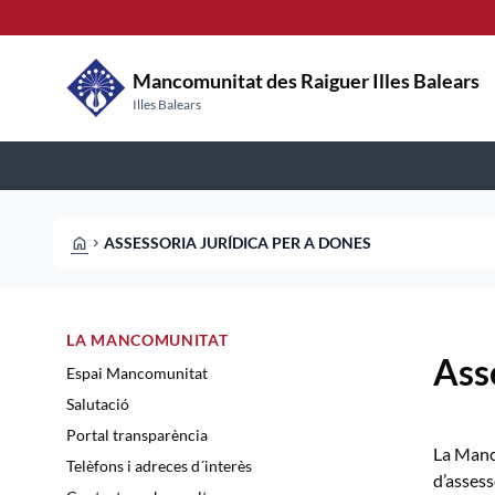
Vés al contingut
Saltar al contingut
Mancomunitat des Raiguer Illes Balears
Illes Balears
HOME
ASSESSORIA JURÍDICA PER A DONES
CHEVRON_RIGHT
LA MANCOMUNITAT
Ass
Espai Mancomunitat
Salutació
Portal transparència
La Manco
Telèfons i adreces d´interès
d’assess