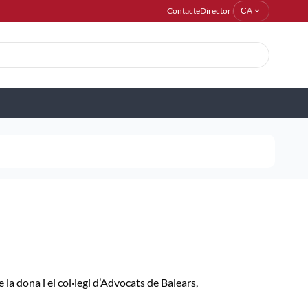
Contacte
Directori
expand_more
CA
a dona i el col·legi d’Advocats de Balears,