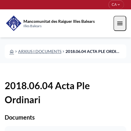
Vés al contingut
Saltar al contingut
expand_more
CA
Mancomunitat des Raiguer Illes Balears
menu
Illes Balears
HOME
ARXIUS I DOCUMENTS
2018.06.04 ACTA PLE ORDINARI
CHEVRON_RIGHT
CHEVRON_RIGHT
2018.06.04 Acta Ple
Ordinari
Documents