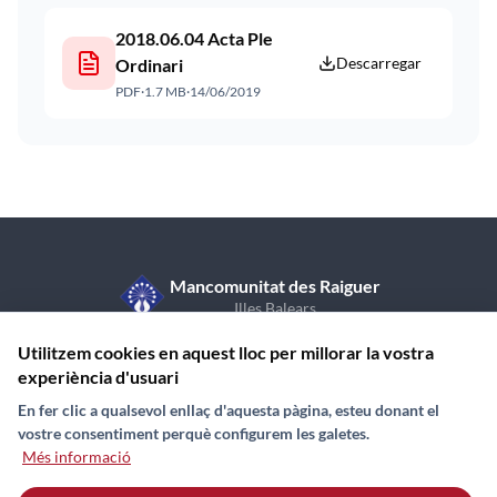
2018.06.04 Acta Ple
Descarregar
Ordinari
PDF
·
1.7 MB
·
14/06/2019
Mancomunitat des Raiguer
Illes Balears
C/ de Sant Vicent de Paül, 7, 1r pis
971 870 409
Utilitzem cookies en aquest lloc per millorar la vostra
07350 Binissalem (Illes Balears)
experiència d'usuari
En fer clic a qualsevol enllaç d'aquesta pàgina, esteu donant el
vostre consentiment perquè configurem les galetes.
Més informació
Contacte
Avís Legal
Política de galetes (Cookies)
Mapa web