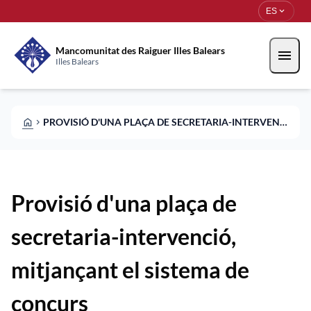
Pasar al contenido principal
Saltar al contingut
expand_more
ES
Mancomunitat des Raiguer Illes Balears
menu
Illes Balears
HOME
PROVISIÓ D'UNA PLAÇA DE SECRETARIA-INTERVENCIÓ, MITJANÇANT EL SISTEMA DE CONCURS
CHEVRON_RIGHT
Provisió d'una plaça de
secretaria-intervenció,
mitjançant el sistema de
concurs