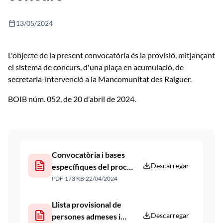
calendar_today
13/05/2024
L'objecte de la present convocatòria és la provisió, mitjançant
el sistema de concurs, d'una plaça en acumulació, de
secretaria-intervenció a la Mancomunitat des Raiguer.
BOIB núm. 052, de 20 d'abril de 2024.
Convocatòria i bases
Descarregar
específiques del procés.
Publicació web 22 04
PDF
·
173 KB
·
22/04/2024
2024
Llista provisional de
Descarregar
persones admeses i