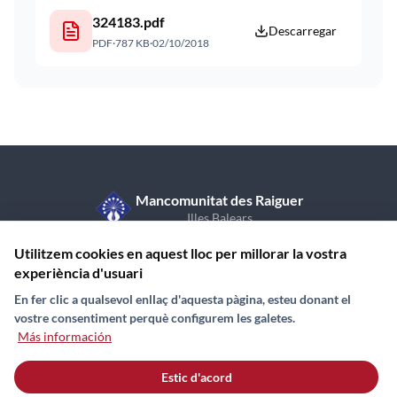
324183.pdf
Descarregar
PDF
·
787 KB
·
02/10/2018
Mancomunitat des Raiguer
Illes Balears
C/ de Sant Vicent de Paül, 7, 1r pis
971 870 409
Utilitzem cookies en aquest lloc per millorar la vostra
07350 Binissalem (Illes Balears)
experiència d'usuari
En fer clic a qualsevol enllaç d'aquesta pàgina, esteu donant el
vostre consentiment perquè configurem les galetes.
Más información
Contacto
Noticias
Directorio
Mapa web
Estic d'acord