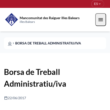
Pasar al contenido principal
Saltar al contingut
expand_more
ES
Mancomunitat des Raiguer Illes Balears
menu
Illes Balears
HOME
BORSA DE TREBALL ADMINISTRATIU/IVA
CHEVRON_RIGHT
Borsa de Treball
Administratiu/iva
calendar_today
22/06/2017