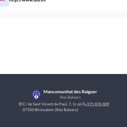
Mancomunitat des Raiguer
Illes Balears
C/ de Sant Vicent de Paül, 7, 1r pis
971 870 409
07350 Binissalem (Illes Balears)