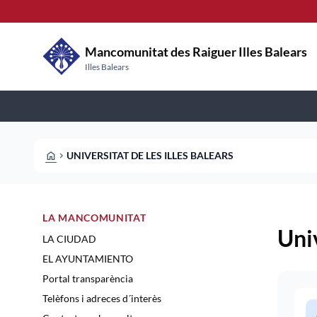
Pasar al contenido principal
Saltar al contingut
Mancomunitat des Raiguer Illes Balears
Illes Balears
HOME
UNIVERSITAT DE LES ILLES BALEARS
CHEVRON_RIGHT
LA MANCOMUNITAT
Univ
LA CIUDAD
EL AYUNTAMIENTO
Portal transparència
Telèfons i adreces d´interès