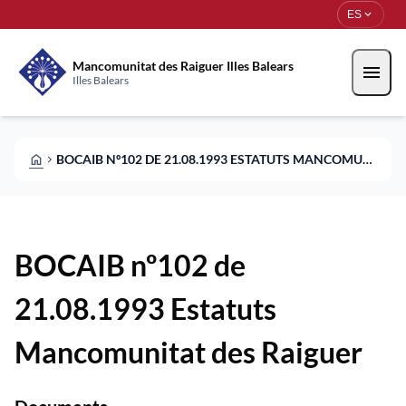
Pasar al contenido principal
Saltar al contingut
expand_more
ES
Mancomunitat des Raiguer Illes Balears
menu
Illes Balears
HOME
BOCAIB Nº102 DE 21.08.1993 ESTATUTS MANCOMUNITAT DES RAIGUER
CHEVRON_RIGHT
BOCAIB nº102 de
21.08.1993 Estatuts
Mancomunitat des Raiguer