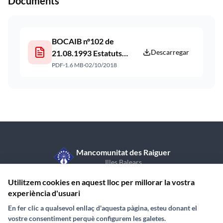
Documents
BOCAIB nº102 de
Descarregar
21.08.1993 Estatuts
Mancomunitat des
PDF
·
1.6 MB
·
02/10/2018
Raiguer
Mancomunitat des Raiguer
Illes Balears
C/ de Sant Vicent de Paül, 7, 1r pis
971 870 409
Utilitzem cookies en aquest lloc per millorar la vostra
07350 Binissalem (Illes Balears)
experiència d'usuari
En fer clic a qualsevol enllaç d'aquesta pàgina, esteu donant el
vostre consentiment perquè configurem les galetes.