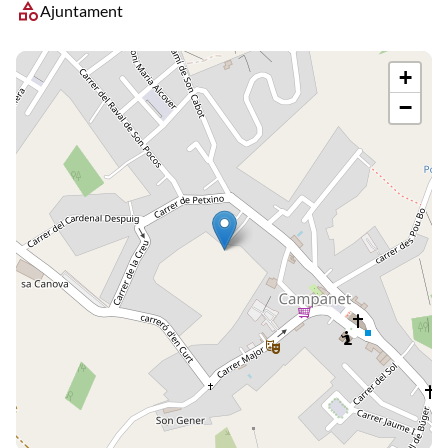
category
Ajuntament
+
−