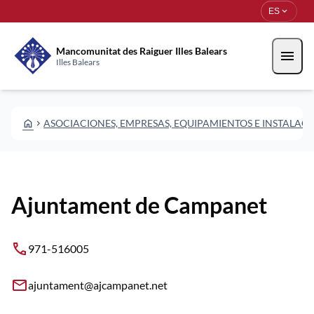
Pasar al contenido principal
Saltar al contingut
expand_more
ES
Mancomunitat des Raiguer Illes Balears
menu
Illes Balears
HOME
ASOCIACIONES, EMPRESAS, EQUIPAMIENTOS E INSTALAC
CHEVRON_RIGHT
Ajuntament de Campanet
phone
971-516005
email
ajuntament@ajcampanet.net