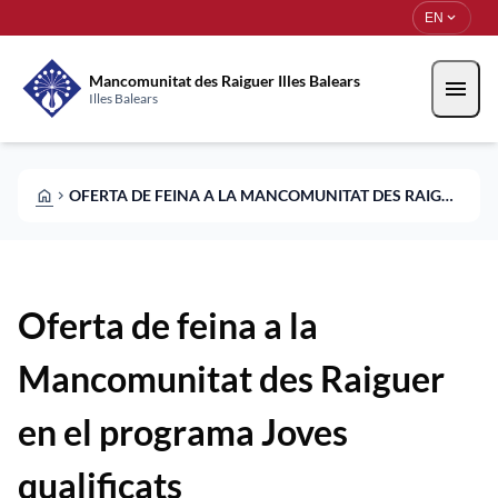
Skip to main content
Saltar al contingut
expand_more
EN
Mancomunitat des Raiguer Illes Balears
menu
Illes Balears
HOME
OFERTA DE FEINA A LA MANCOMUNITAT DES RAIGUER EN EL PROGRAMA JOVES QUALIFICATS
CHEVRON_RIGHT
Oferta de feina a la
Mancomunitat des Raiguer
en el programa Joves
qualificats