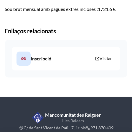
Sou brut mensual amb pagues extres incloses :1721.6 €
Enllaços relacionats
link
Inscripció
open_in_new
Visitar
Mancomunitat des Raiguer
Illes Balears
C/ de Sant Vicent de Paül, 7, 1r pis
971 870 409