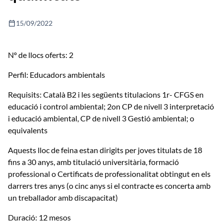
calendar_today
15/09/2022
Nº de llocs oferts: 2
Perfil: Educadors ambientals
Requisits: Català B2 i les següents titulacions 1r- CFGS en
educació i control ambiental; 2on CP de nivell 3 interpretació
i educació ambiental, CP de nivell 3 Gestió ambiental; o
equivalents
Aquests lloc de feina estan dirigits per joves titulats de 18
fins a 30 anys, amb titulació universitària, formació
professional o Certificats de professionalitat obtingut en els
darrers tres anys (o cinc anys si el contracte es concerta amb
un treballador amb discapacitat)
Duració: 12 mesos