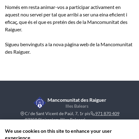
Només em resta animar-vos a participar activament en
aquest nou servei per tal que arribi a ser una eina eficient i
eficaç, que és el que es pretén des de la Mancomunitat des
Raiguer.
Sigueu benvinguts a la nova pàgina web de la Mancomunitat
des Raiguer.
Mancomunitat des Raiguer
Illes Balears
C/ de Sant Vicent de Paül, 7, 1r pis
971 870 409
07350 Binissalem (Illes Balears)
We use cookies on this site to enhance your user
experience