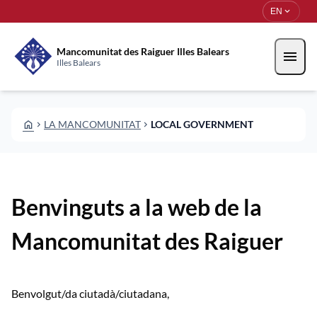
Skip to main content
Saltar al contingut
expand_more
EN
Mancomunitat des Raiguer Illes Balears
menu
Illes Balears
HOME
LA MANCOMUNITAT
LOCAL GOVERNMENT
CHEVRON_RIGHT
CHEVRON_RIGHT
Benvinguts a la web de la
Mancomunitat des Raiguer
Benvolgut/da ciutadà/ciutadana,