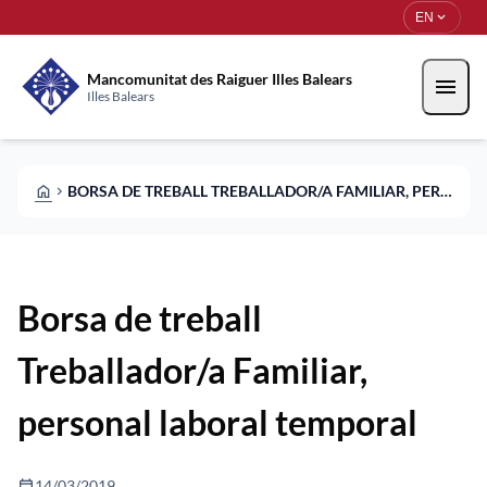
Skip to main content
Saltar al contingut
expand_more
EN
Mancomunitat des Raiguer Illes Balears
menu
Illes Balears
HOME
BORSA DE TREBALL TREBALLADOR/A FAMILIAR, PERSONAL LABORAL TEMPORAL
CHEVRON_RIGHT
Borsa de treball
Treballador/a Familiar,
personal laboral temporal
calendar_today
14/03/2019