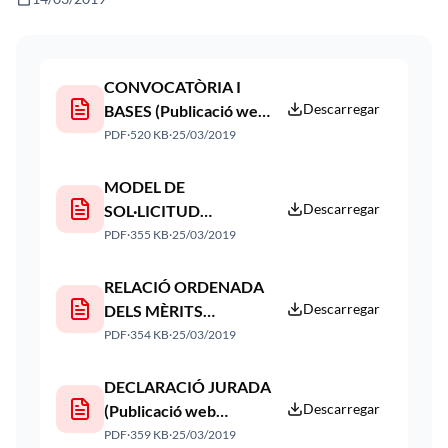
CONVOCATÒRIA I
Descarregar
BASES (Publicació web
18/03/2019)
PDF
·
520 KB
·
25/03/2019
MODEL DE
Descarregar
SOL·LICITUD
(Publicació web
PDF
·
355 KB
·
25/03/2019
18/03/2019)
RELACIÓ ORDENADA
Descarregar
DELS MÈRITS
AL·LEGATS (Publicació
PDF
·
354 KB
·
25/03/2019
web 18/03/2019)
DECLARACIÓ JURADA
Descarregar
(Publicació web
18/03/2019)
PDF
·
359 KB
·
25/03/2019