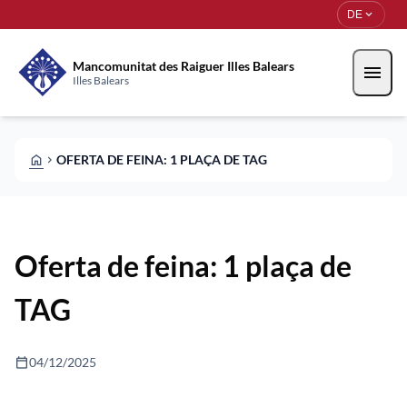
Direkt zum Inhalt
Saltar al contingut
expand_more
DE
Mancomunitat des Raiguer Illes Balears
menu
Illes Balears
HOME
OFERTA DE FEINA: 1 PLAÇA DE TAG
CHEVRON_RIGHT
Oferta de feina: 1 plaça de
TAG
calendar_today
04/12/2025