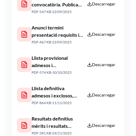
Descarregar
convocatòria. Publicaci
ó web 22 09 2025
PDF
·
547 KB
·
22/09/2025
Anunci termini
Descarregar
presentació requisits i
mèrits. Publicació web
PDF
·
467 KB
·
22/09/2025
22 09 2025
Llista provisional
Descarregar
admesos i
exclosos. Publicació
PDF
·
574 KB
·
10/10/2025
web 10 10 2025
Llista definitiva
Descarregar
admesos i exclosos,
puntuacions
PDF
·
864 KB
·
11/11/2025
provisionals dels
mèrits. Publicació web
Resultats definitius
11 11 2025
Descarregar
mèrits i resultats
provisionals
PDF
·
581 KB
·
24/11/2025