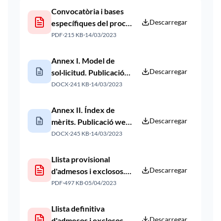
Convocatòria i bases
Descarregar
específiques del procés.
Publicació web 14 03
PDF
·
215 KB
·
14/03/2023
2023
Annex I. Model de
description
Descarregar
sol·licitud. Publicació
web 14 03 2023
DOCX
·
241 KB
·
14/03/2023
Annex II. Índex de
description
Descarregar
mèrits. Publicació web
14 03 2023
DOCX
·
245 KB
·
14/03/2023
Llista provisional
Descarregar
d'admesos i exclosos.
Publicació web 05 04
PDF
·
497 KB
·
05/04/2023
2023
Llista definitiva
Descarregar
d'admesos i exclosos.