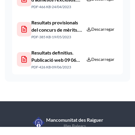
Publicació web 24 04
PDF
·
466 KB
·
24/04/2023
2023
Resultats provisionals
Descarregar
del concurs de mèrits.
Publicació web 19 05
PDF
·
385 KB
·
19/05/2023
2023
Resultats definitius.
Descarregar
Publicació web 09 06
2023
PDF
·
426 KB
·
09/06/2023
Mancomunitat des Raiguer
Illes Balears
C/ de Sant Vicent de Paül, 7, 1r pis
971 870 409