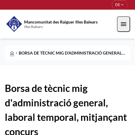
Direkt zum Inhalt
Saltar al contingut
expand_more
DE
Mancomunitat des Raiguer Illes Balears
menu
Illes Balears
HOME
BORSA DE TÈCNIC MIG D'ADMINISTRACIÓ GENERAL, LABORAL TEMPORAL, MITJANÇANT CONCURS
CHEVRON_RIGHT
Borsa de tècnic mig
d'administració general,
laboral temporal, mitjançant
concurs