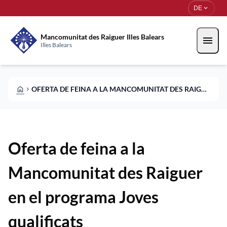
Direkt zum Inhalt
Saltar al contingut
expand_more
DE
Mancomunitat des Raiguer Illes Balears
menu
Illes Balears
HOME
OFERTA DE FEINA A LA MANCOMUNITAT DES RAIGUER EN EL PROGRAMA JOVES QUALIFICATS
CHEVRON_RIGHT
Oferta de feina a la
Mancomunitat des Raiguer
en el programa Joves
qualificats