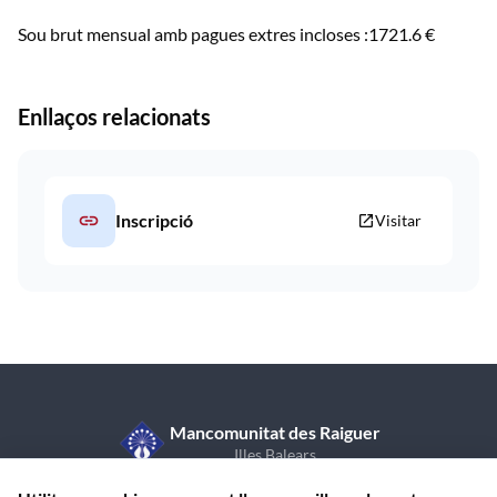
Sou brut mensual amb pagues extres incloses :1721.6 €
Enllaços relacionats
link
Inscripció
open_in_new
Visitar
Mancomunitat des Raiguer
Illes Balears
C/ de Sant Vicent de Paül, 7, 1r pis
971 870 409