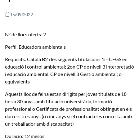
calendar_today
15/09/2022
Nº de llocs oferts: 2
Perfil: Educadors ambientals
Requisits: Català B2 i les següents titulacions 1r- CFGS en
educació i control ambiental; 2on CP de nivell 3 interpretació
i educació ambiental, CP de nivell 3 Gestió ambiental; o
equivalents
Aquests lloc de feina estan dirigits per joves titulats de 18
fins a 30 anys, amb titulació universitària, formació
professional o Certificats de professionalitat obtingut en els
darrers tres anys (o cinc anys si el contracte es concerta amb
un treballador amb discapacitat)
Duració: 12 mesos