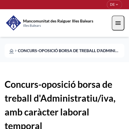
Direkt zum Inhalt
Saltar al contingut
expand_more
DE
Mancomunitat des Raiguer Illes Balears
menu
Illes Balears
HOME
CONCURS-OPOSICIÓ BORSA DE TREBALL D'ADMINISTRATIU/IVA, AMB CARÀCTER LABORAL TEMPORAL
CHEVRON_RIGHT
Concurs-oposició borsa de
treball d'Administratiu/iva,
amb caràcter laboral
temporal