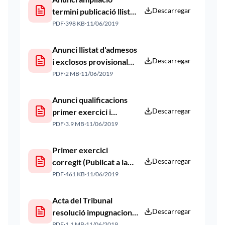
Descarregar
termini publicació llistat
admesos i exclosos
PDF
·
398 KB
·
11/06/2019
(Publicat a la web
02/04/2019)
Anunci llistat d'admesos
Descarregar
i exclosos provisional
(Publicat a la web
PDF
·
2 MB
·
11/06/2019
09/04/2019)
Anunci qualificacions
Descarregar
primer exercici i
convocatòria per al
PDF
·
3.9 MB
·
11/06/2019
segon (Publicat a la web
14/05/2019)
Primer exercici
Descarregar
corregit (Publicat a la
web 14/05/2019)
PDF
·
461 KB
·
11/06/2019
Acta del Tribunal
Descarregar
resolució impugnacions
(Publicat a la web
PDF
·
1.1 MB
·
11/06/2019