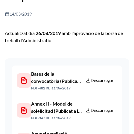
calendar_today
14/03/2019
Actualitzat dia
26/08/2019
amb l'aprovació de la borsa de
treball d'Administratiu
Bases de la
Descarregar
convocatòria (Publicat a
la web 18/03/2019)
PDF
·
482 KB
·
11/06/2019
Annex II - Model de
Descarregar
sol•licitud (Publicat a la
web 18/03/2019)
PDF
·
347 KB
·
11/06/2019
Anunci ampliació