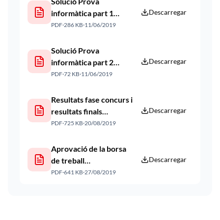
Solució Prova
Descarregar
informàtica part 1
(Publicat a la web
PDF
·
286 KB
·
11/06/2019
11/06/2019)
Solució Prova
Descarregar
informàtica part 2
(Publicat a la web
PDF
·
72 KB
·
11/06/2019
11/06/2019)
Resultats fase concurs i
Descarregar
resultats finals
provisionals
PDF
·
725 KB
·
20/08/2019
Aprovació de la borsa
Descarregar
de treball
d'Administratiu
PDF
·
641 KB
·
27/08/2019