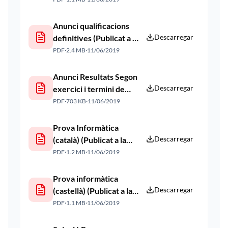
22/05/2019)
Anunci qualificacions
Descarregar
definitives (Publicat a la
web 27/05/2019)
PDF
·
2.4 MB
·
11/06/2019
Anunci Resultats Segon
Descarregar
exercici i termini de
presentació de Mèrits
PDF
·
703 KB
·
11/06/2019
(Publicat a la web
11/06/2019)
Prova Informàtica
Descarregar
(català) (Publicat a la
web 11/06/2019)
PDF
·
1.2 MB
·
11/06/2019
Prova informàtica
Descarregar
(castellà) (Publicat a la
web 11/06/2019)
PDF
·
1.1 MB
·
11/06/2019